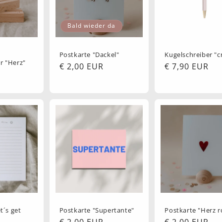
Bald wieder da
Postkarte "Dackel"
Kugelschreiber "
r "Herz"
Normaler
€ 2,00 EUR
Normaler
€ 7,90 EUR
Preis
Preis
t´s get
Postkarte "Supertante"
Postkarte "Herz r
Normaler
€ 2,00 EUR
Normaler
€ 2,00 EUR