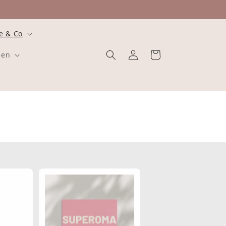
e & Co
Einloggen
Warenkorb
een