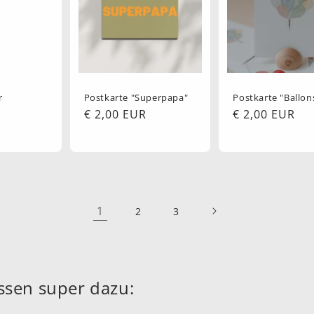
r
Postkarte "Superpapa"
Postkarte "Ballon
Normaler
€ 2,00 EUR
Normaler
€ 2,00 EUR
Preis
Preis
1
2
3
ssen super dazu: