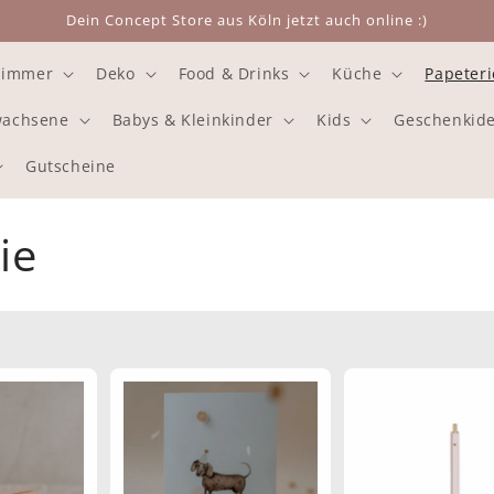
Dein Concept Store aus Köln jetzt auch online :)
zimmer
Deko
Food & Drinks
Küche
Papeteri
rwachsene
Babys & Kleinkinder
Kids
Geschenkid
Gutscheine
ie