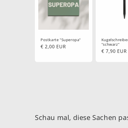
Postkarte "Superopa"
Kugelschreibe
"schwarz"
Normaler
€ 2,00 EUR
Normaler
€ 7,90 EUR
Preis
Preis
Schau mal, diese Sachen pa