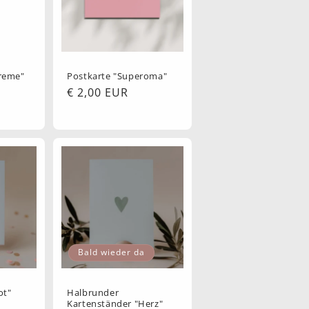
creme"
Postkarte "Superoma"
Normaler
€ 2,00 EUR
Preis
Bald wieder da
ot"
Halbrunder
Kartenständer "Herz"