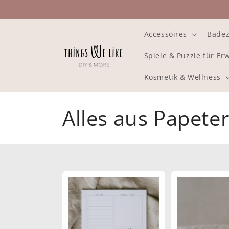
Direkt
zum
Inhalt
Accessoires
Bade
Spiele & Puzzle für E
Kosmetik & Wellness
K
Alles aus Papeter
a
t
e
g