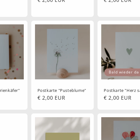
Preis
Preis
Bald wieder da
rienkäfer"
Postkarte "Pusteblume"
Postkarte "Herz s
Normaler
€ 2,00 EUR
Normaler
€ 2,00 EUR
Preis
Preis