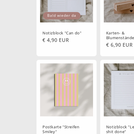
o
Bald wieder da
r
Notizblock "Can do"
Karten- &
Blumenstände
i
Normaler
€ 4,90 EUR
Normaler
€ 6,90 EUR
Preis
Preis
e
:
Postkarte "Streifen
Notizblock "Le
Smiley"
shit done"