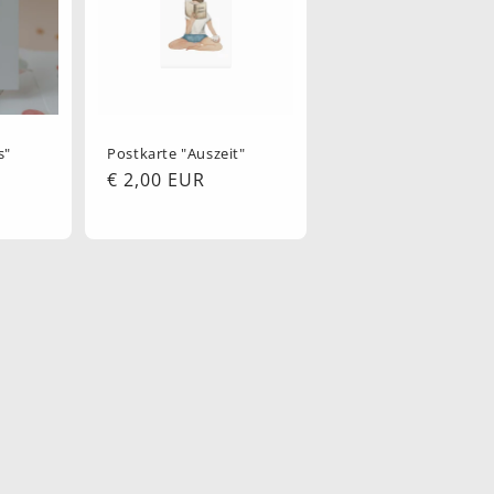
s"
Postkarte "Auszeit"
Normaler
€ 2,00 EUR
Preis