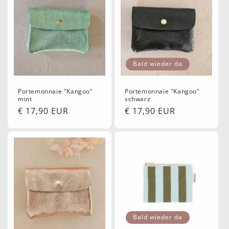
Bald wieder da
Portemonnaie "Kangoo"
Portemonnaie "Kangoo"
mint
schwarz
Normaler
€ 17,90 EUR
Normaler
€ 17,90 EUR
Preis
Preis
Bald wieder da