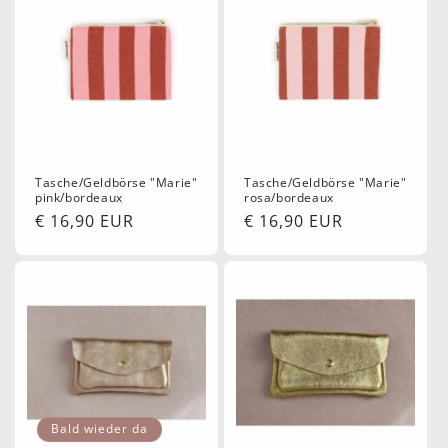
Tasche/Geldbörse "Marie"
Tasche/Geldbörse "Marie"
pink/bordeaux
rosa/bordeaux
Normaler
€ 16,90 EUR
Normaler
€ 16,90 EUR
Preis
Preis
Bald wieder da