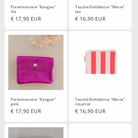
e
Portemonnaie "Kangoo"
Tasche/Geldbörse "Marie"
lila
leo
:
Normaler
€ 17,90 EUR
Normaler
€ 16,90 EUR
Preis
Preis
Portemonnaie "Kangoo"
Tasche/Geldbörse "Marie"
pink
rosa/rot
Normaler
€ 17,90 EUR
Normaler
€ 16,90 EUR
Preis
Preis