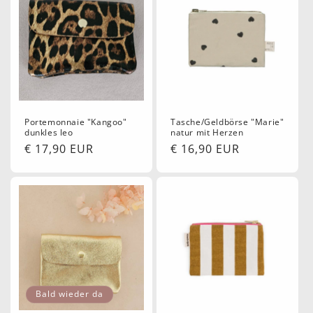
Portemonnaie "Kangoo"
Tasche/Geldbörse "Marie"
dunkles leo
natur mit Herzen
Normaler
€ 17,90 EUR
Normaler
€ 16,90 EUR
Preis
Preis
Bald wieder da