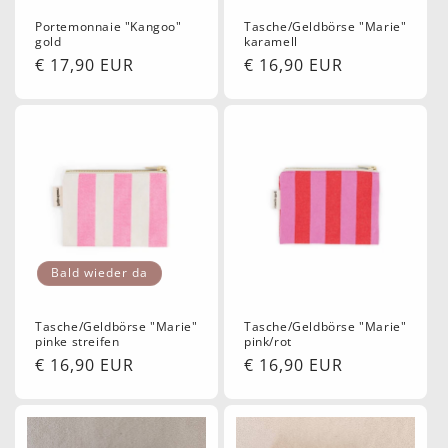
Portemonnaie "Kangoo"
Tasche/Geldbörse "Marie"
gold
karamell
Normaler
€ 17,90 EUR
Normaler
€ 16,90 EUR
Preis
Preis
Bald wieder da
Tasche/Geldbörse "Marie"
Tasche/Geldbörse "Marie"
pinke streifen
pink/rot
Normaler
€ 16,90 EUR
Normaler
€ 16,90 EUR
Preis
Preis