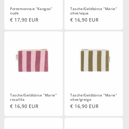
Portemonnaie "Kangoo"
Tasche/Geldbörse "Marie"
nude
olive/aqua
Normaler
€ 17,90 EUR
Normaler
€ 16,90 EUR
Preis
Preis
Tasche/Geldbörse "Marie"
Tasche/Geldbörse "Marie"
rosa/lila
olive/greige
Normaler
€ 16,90 EUR
Normaler
€ 16,90 EUR
Preis
Preis