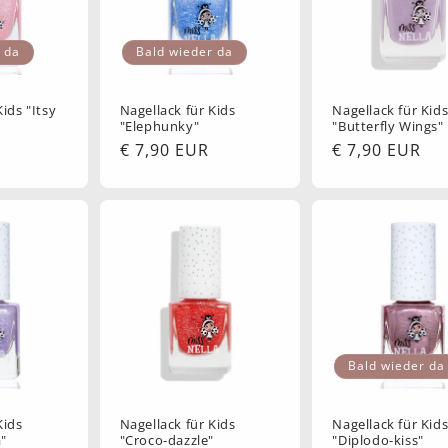
 da
Bald wieder da
Kids "Itsy
Nagellack für Kids
Nagellack für Kid
"Elephunky"
"Butterfly Wings"
Normaler
€ 7,90 EUR
Normaler
€ 7,90 EUR
Preis
Preis
Bald wieder da
Kids
Nagellack für Kids
Nagellack für Kid
a"
"Croco-dazzle"
"Diplodo-kiss"