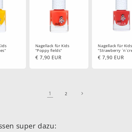
Kids
Nagellack für Kids
Nagellack für Kid
es"
"Poppy fields"
"Strawberry ´n´c
Normaler
€ 7,90 EUR
Normaler
€ 7,90 EUR
Preis
Preis
1
2
ssen super dazu: