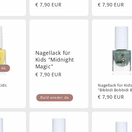
Normaler
€ 7,90 EUR
Normaler
€ 7,90 EUR
Preis
Preis
Nagellack für
Kids "Midnight
Magic"
 da
Normaler
€ 7,90 EUR
Preis
Kids
Nagellack für Kid
"Bibbidi Bobbidi 
Normaler
€ 7,90 EUR
Bald wieder da
Preis