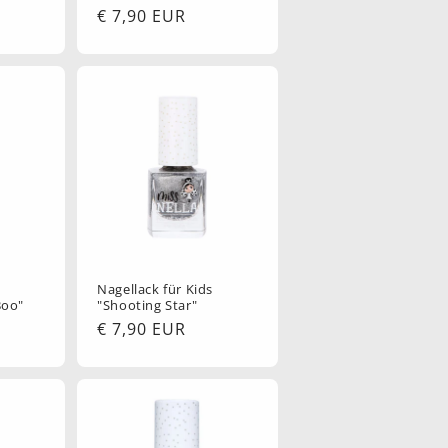
Normaler
€ 7,90 EUR
Preis
s
Nagellack für Kids
Boo"
"Shooting Star"
Normaler
€ 7,90 EUR
Preis