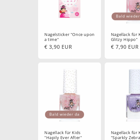
o
Bald wieder
r
Nagelsticker "Once upon
Nagellack für 
a time"
Glitzy Hippo"
i
Normaler
€ 3,90 EUR
Normaler
€ 7,90 EUR
Preis
Preis
e
:
Bald wieder da
Nagellack für Kids
Nagellack für 
"Hapily Ever After"
"Sparkly Zebr