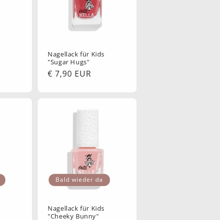
s
Nagellack für Kids
"Sugar Hugs"
Normaler
€ 7,90 EUR
Preis
Bald wieder da
s
Nagellack für Kids
"Cheeky Bunny"