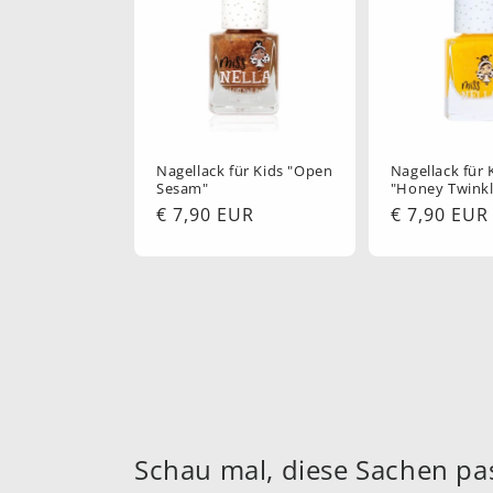
Nagellack für Kids "Open
Nagellack für 
Sesam"
"Honey Twinkl
Normaler
€ 7,90 EUR
Normaler
€ 7,90 EUR
Preis
Preis
Schau mal, diese Sachen pa