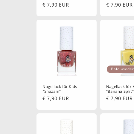
Normaler
€ 7,90 EUR
Normaler
€ 7,90 EUR
Preis
Preis
Bald wieder
Nagellack für Kids
Nagellack für 
"Shazam"
"Banana Split"
Normaler
€ 7,90 EUR
Normaler
€ 7,90 EUR
Preis
Preis