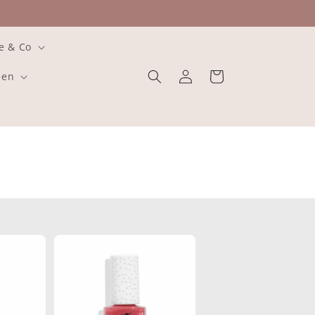
e & Co
Einloggen
Warenkorb
een