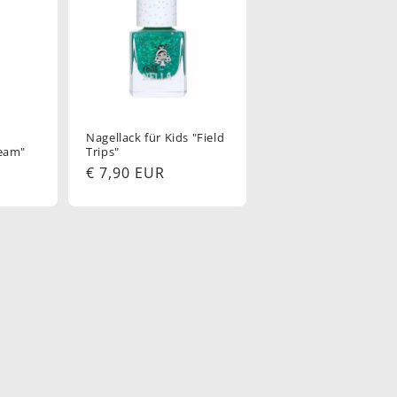
s
Nagellack für Kids "Field
ream"
Trips"
Normaler
€ 7,90 EUR
Preis