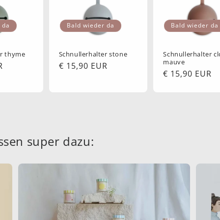
 da
Bald wieder da
Bald wieder da
er thyme
Schnullerhalter stone
Schnullerhalter c
mauve
R
Normaler
€ 15,90 EUR
Normaler
€ 15,90 EUR
Preis
Preis
ssen super dazu: