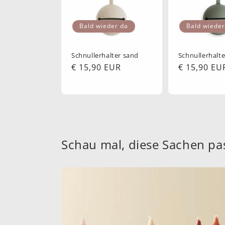
o
Bald wieder da
Bald wieder
r
Schnullerhalter sand
Schnullerhalt
i
Normaler
€ 15,90 EUR
Normaler
€ 15,90 EU
Preis
Preis
e
:
Schau mal, diese Sachen pa