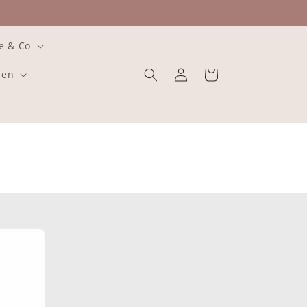
e & Co
Einloggen
Warenkorb
een