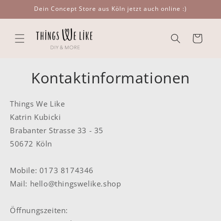
Direkt
Dein Concept Store aus Köln jetzt auch online :)
zum
Inhalt
Warenkorb
Kontaktinformationen
Things We Like
Katrin Kubicki
Brabanter Strasse 33 - 35
50672 Köln
Mobile: 0173 8174346
Mail: hello@thingswelike.shop
Öffnungszeiten: