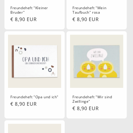
Freundeheft "Kleiner
Freundeheft "Mein
Bruder"
Taufbuch" rosa
Normaler
€ 8,90 EUR
Normaler
€ 8,90 EUR
Preis
Preis
Freundeheft "Opa und ich"
Freundeheft "Wir sind
Zwillinge"
Normaler
€ 8,90 EUR
Normaler
€ 8,90 EUR
Preis
Preis