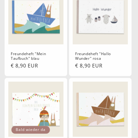
Freundeheft "Mein
Freundeheft "Hallo
Taufbuch" blau
Wunder" rosa
Normaler
€ 8,90 EUR
Normaler
€ 8,90 EUR
Preis
Preis
Bald wieder da