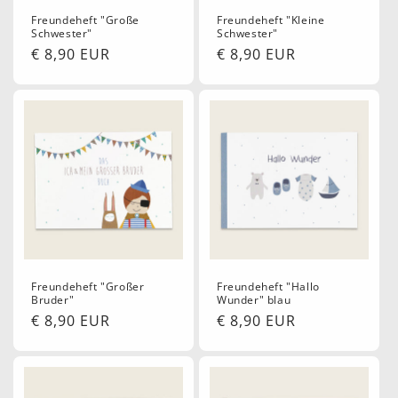
e
Freundeheft "Große
Freundeheft "Kleine
Schwester"
Schwester"
:
Normaler
€ 8,90 EUR
Normaler
€ 8,90 EUR
Preis
Preis
Freundeheft "Großer
Freundeheft "Hallo
Bruder"
Wunder" blau
Normaler
€ 8,90 EUR
Normaler
€ 8,90 EUR
Preis
Preis