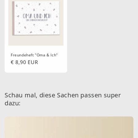
Freundeheft "Oma & Ich"
Normaler
€ 8,90 EUR
Preis
Schau mal, diese Sachen passen super
dazu: