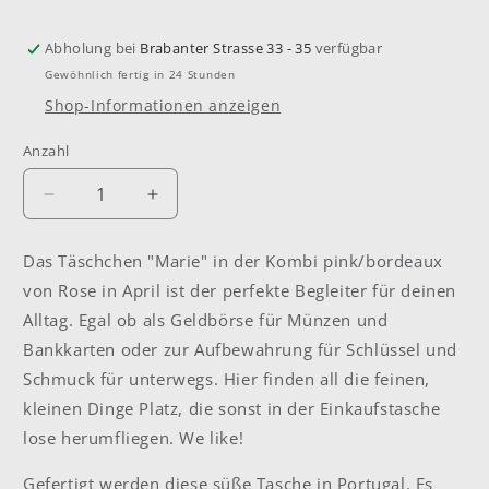
Abholung bei
Brabanter Strasse 33 - 35
verfügbar
Gewöhnlich fertig in 24 Stunden
Shop-Informationen anzeigen
Anzahl
Anzahl
Verringere
Erhöhe
die
die
Menge
Menge
Das Täschchen "Marie" in der Kombi pink/bordeaux
für
für
von Rose in April ist der perfekte Begleiter für deinen
Tasche/Geldbörse
Tasche/Geldbörse
&quot;Marie&quot;
&quot;Marie&quot;
Alltag. Egal ob als Geldbörse für Münzen und
pink/bordeaux
pink/bordeaux
Bankkarten oder zur Aufbewahrung für Schlüssel und
Schmuck für unterwegs. Hier finden all die feinen,
kleinen Dinge Platz, die sonst in der Einkaufstasche
lose herumfliegen. We like!
Gefertigt werden diese süße Tasche in Portugal. Es