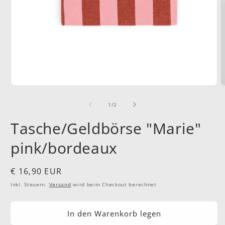
Medien
M
1
2
in
i
von
1
/
2
Modal
M
öffnen
ö
Tasche/Geldbörse "Marie"
pink/bordeaux
Normaler
€ 16,90 EUR
Preis
Inkl. Steuern.
Versand
wird beim Checkout berechnet
In den Warenkorb legen