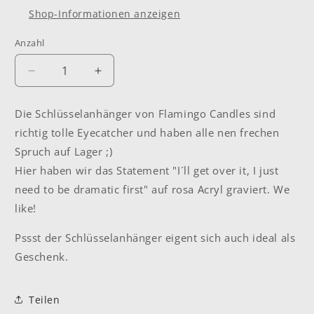
Shop-Informationen anzeigen
Anzahl
Anzahl
Verringere
Erhöhe
die
die
Menge
Menge
Die Schlüsselanhänger von Flamingo Candles sind
für
für
richtig tolle Eyecatcher und haben alle nen frechen
Anhänger
Anhänger
&quot;I
&quot;I
Spruch auf Lager ;)
´ll
´ll
Hier haben wir das Statement "I´ll get over it, I just
get
get
need to be dramatic first" auf rosa Acryl graviert. We
over
over
like!
it&quot;
it&quot;
Pssst der Schlüsselanhänger eigent sich auch ideal als
Geschenk.
Teilen