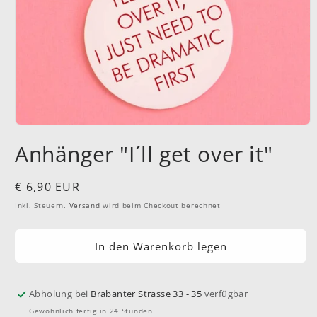
Medien
1
Anhänger "I´ll get over it"
in
Modal
öffnen
Normaler
€ 6,90 EUR
Preis
Inkl. Steuern.
Versand
wird beim Checkout berechnet
In den Warenkorb legen
Abholung bei
Brabanter Strasse 33 - 35
verfügbar
Gewöhnlich fertig in 24 Stunden