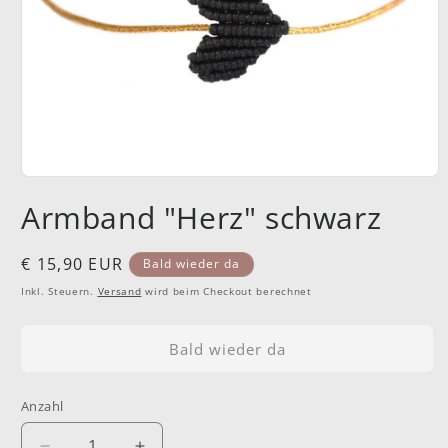
Medien
1
Armband "Herz" schwarz
in
Modal
öffnen
Normaler
€ 15,90 EUR
Bald wieder da
Preis
Inkl. Steuern.
Versand
wird beim Checkout berechnet
Bald wieder da
Anzahl
Anzahl