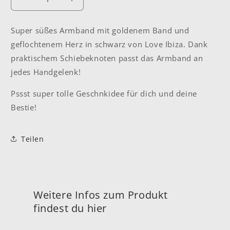
Verringere
Erhöhe
die
die
Menge
Menge
Super süßes Armband mit goldenem Band und
für
für
geflochtenem Herz in schwarz von Love Ibiza. Dank
Armband
Armband
&quot;Herz&quot;
&quot;Herz&quot;
praktischem Schiebeknoten passt das Armband an
schwarz
schwarz
jedes Handgelenk!
Pssst super tolle Geschnkidee für dich und deine
Bestie!
Teilen
Weitere Infos zum Produkt
findest du hier