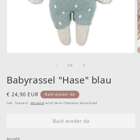
Medien
M
1
2
in
i
von
1
/
2
Modal
M
öffnen
ö
Babyrassel "Hase" blau
Normaler
€ 24,90 EUR
Bald wieder da
Preis
Inkl. Steuern.
Versand
wird beim Checkout berechnet
Bald wieder da
Anzahl
Anzahl