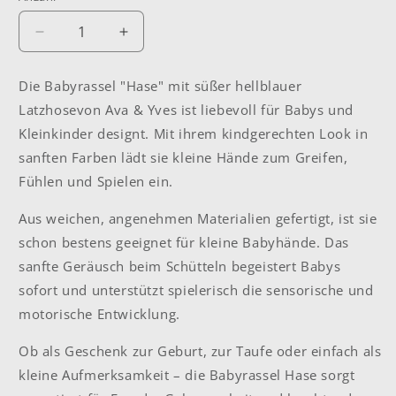
Verringere
Erhöhe
die
die
Menge
Menge
Die Babyrassel "Hase" mit süßer hellblauer
für
für
Latzhosevon Ava & Yves ist liebevoll für Babys und
Babyrassel
Babyrassel
&quot;Hase&quot;
&quot;Hase&quot;
Kleinkinder designt. Mit ihrem kindgerechten Look in
blau
blau
sanften Farben lädt sie kleine Hände zum Greifen,
Fühlen und Spielen ein.
Aus weichen, angenehmen Materialien gefertigt, ist sie
schon bestens geeignet für kleine Babyhände. Das
sanfte Geräusch beim Schütteln begeistert Babys
sofort und unterstützt spielerisch die sensorische und
motorische Entwicklung.
Ob als Geschenk zur Geburt, zur Taufe oder einfach als
kleine Aufmerksamkeit – die Babyrassel Hase sorgt