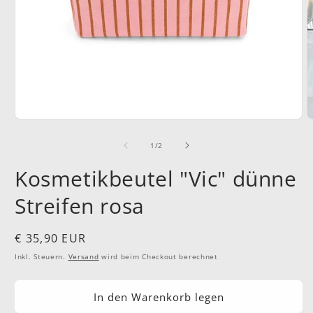
Medien
M
1
2
in
i
von
1
/
2
Modal
M
öffnen
ö
Kosmetikbeutel "Vic" dünne
Streifen rosa
Normaler
€ 35,90 EUR
Preis
Inkl. Steuern.
Versand
wird beim Checkout berechnet
In den Warenkorb legen