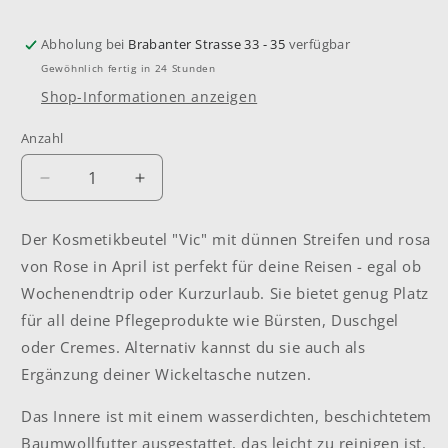
Abholung bei
Brabanter Strasse 33 - 35
verfügbar
Gewöhnlich fertig in 24 Stunden
Shop-Informationen anzeigen
Anzahl
Anzahl
Verringere
Erhöhe
die
die
Menge
Menge
Der Kosmetikbeutel "Vic" mit dünnen Streifen und rosa
für
für
von Rose in April ist perfekt für deine Reisen - egal ob
Kosmetikbeutel
Kosmetikbeutel
&quot;Vic&quot;
&quot;Vic&quot;
Wochenendtrip oder Kurzurlaub. Sie bietet genug Platz
dünne
dünne
für all deine Pflegeprodukte wie Bürsten, Duschgel
Streifen
Streifen
oder Cremes. Alternativ kannst du sie auch als
rosa
rosa
Ergänzung deiner Wickeltasche nutzen.
Das Innere ist mit einem wasserdichten, beschichtetem
Baumwollfutter ausgestattet, das leicht zu reinigen ist.