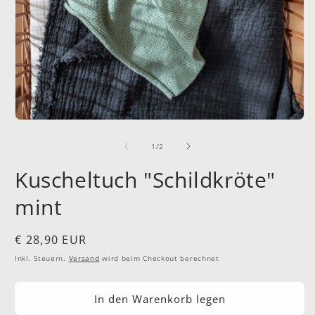
Medien
M
1
2
in
i
von
1
/
2
Modal
M
öffnen
ö
Kuscheltuch "Schildkröte"
mint
Normaler
€ 28,90 EUR
Preis
Inkl. Steuern.
Versand
wird beim Checkout berechnet
In den Warenkorb legen