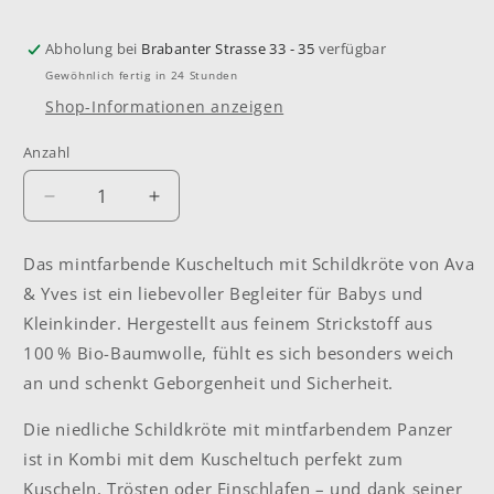
Abholung bei
Brabanter Strasse 33 - 35
verfügbar
Gewöhnlich fertig in 24 Stunden
Shop-Informationen anzeigen
Anzahl
Anzahl
Verringere
Erhöhe
die
die
Menge
Menge
Das mintfarbende Kuscheltuch mit Schildkröte von Ava
für
für
& Yves ist ein liebevoller Begleiter für Babys und
Kuscheltuch
Kuscheltuch
&quot;Schildkröte&quot;
&quot;Schildkröte&quot;
Kleinkinder. Hergestellt aus feinem Strickstoff aus
mint
mint
100 % Bio-Baumwolle, fühlt es sich besonders weich
an und schenkt Geborgenheit und Sicherheit.
Die niedliche Schildkröte mit mintfarbendem Panzer
ist in Kombi mit dem Kuscheltuch perfekt zum
Kuscheln, Trösten oder Einschlafen – und dank seiner