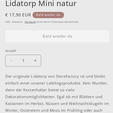
Lidatorp Mini natur
Normaler
€ 17,90 EUR
Bald wieder da
Preis
Inkl. Steuern.
Versand
wird beim Checkout berechnet
Bald wieder da
Anzahl
Anzahl
Verringere
Erhöhe
die
die
Menge
Menge
Der originale Lidatorp von Storefactory ist und bleibt
für
für
einfach einer unserer Lieblingsprodukte. Kein Wunder,
Lidatorp
Lidatorp
Mini
Mini
denn der Kerzenhalter bietet so viele
natur
natur
Dekorationsmöglichkeiten. Egal ob mit Blättern und
Kastanien im Herbst, Nüssen und Weihnachtskugeln im
Winter, Ostereiern und Moos im Frühling oder auch