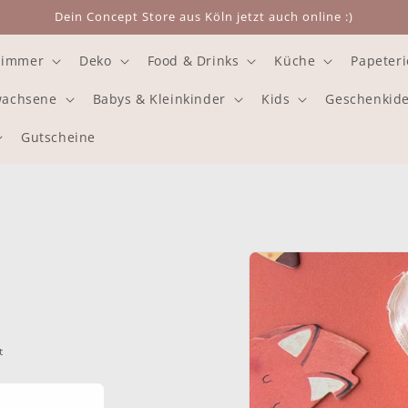
Dein Concept Store aus Köln jetzt auch online :)
zimmer
Deko
Food & Drinks
Küche
Papeteri
rwachsene
Babys & Kleinkinder
Kids
Geschenkid
Gutscheine
Zu
Produktinformationen
springen
t