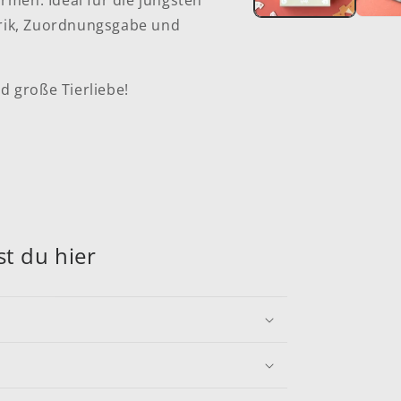
armen. Ideal für die jüngsten
orik, Zuordnungsgabe und
d große Tierliebe!
t du hier