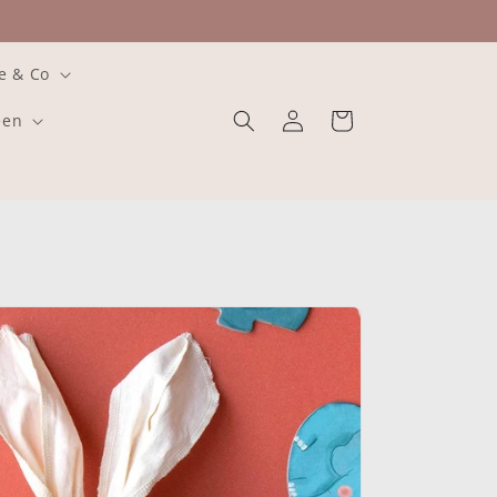
e & Co
Einloggen
Warenkorb
een