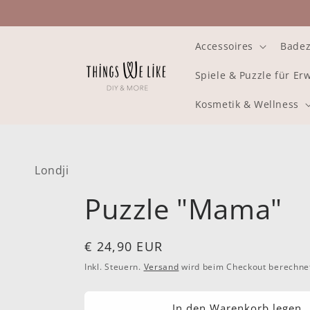
Direkt
zum
Inhalt
Accessoires
Bade
Spiele & Puzzle für E
Kosmetik & Wellness
Londji
Puzzle "Mama"
Normaler
€ 24,90 EUR
Preis
Inkl. Steuern.
Versand
wird beim Checkout berechne
In den Warenkorb legen