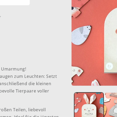
r
ne Umarmung!
raugen zum Leuchten: Setzt
nschließend die kleinen
Medien
bevolle Tierpaare voller
1
in
Modal
öffnen
roßen Teilen, liebevoll