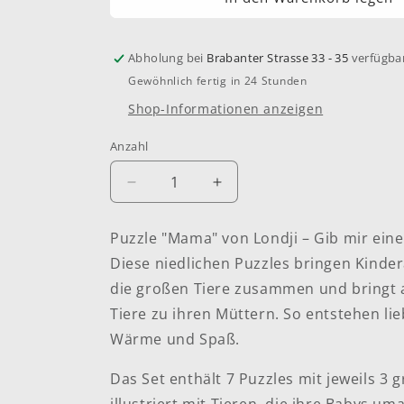
Abholung bei
Brabanter Strasse 33 - 35
verfügba
Gewöhnlich fertig in 24 Stunden
Shop-Informationen anzeigen
Anzahl
Anzahl
Verringere
Erhöhe
die
die
Menge
Menge
Puzzle "Mama" von Londji – Gib mir ei
für
für
Diese niedlichen Puzzles bringen Kinde
Puzzle
Puzzle
&quot;Mama&quot;
&quot;Mama&quot;
die großen Tiere zusammen und bringt a
Tiere zu ihren Müttern. So entstehen lie
Wärme und Spaß.
Das Set enthält 7 Puzzles mit jeweils 3 g